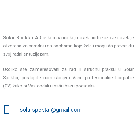
Solar Spektar AG
je kompanija koja uvek nudi izazove i uvek je
otvorena za saradnju sa osobama koje žele i mogu da prevaziđu
svoj radni entuzijazam.
Ukoliko ste zainteresovani za rad ili stručnu praksu u Solar
Spektar, pristupite nam slanjem Vaše profesionalne biografije
(CV) kako bi Vas dodali u našu bazu podataka:
solarspektar@gmail.com