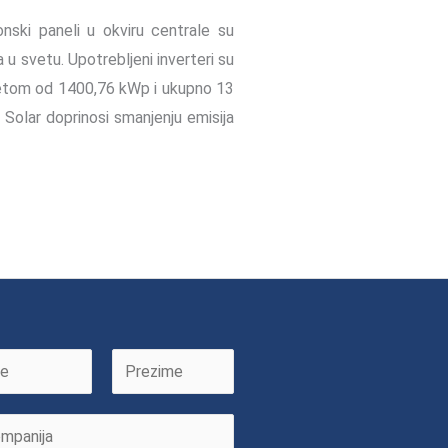
nski paneli u okviru centrale su
u svetu. Upotrebljeni inverteri su
etom od 1400,76 kWp i ukupno 13
Solar doprinosi smanjenju emisija
L
a