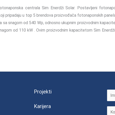
fotonaponska centrala Sim Enerdži Solar. Postavljeni fotonapo
oji pripadaju u top 5 brendova proizvođača fotonaponskih panela 
la sa snagom od 540 Wp, odnosno ukupnim proizvodnim kapacit
 snagom od 110 kW . Ovim proizvodnim kapacitetom Sim Enerdži 
Projekti
F
Karijera
K
i