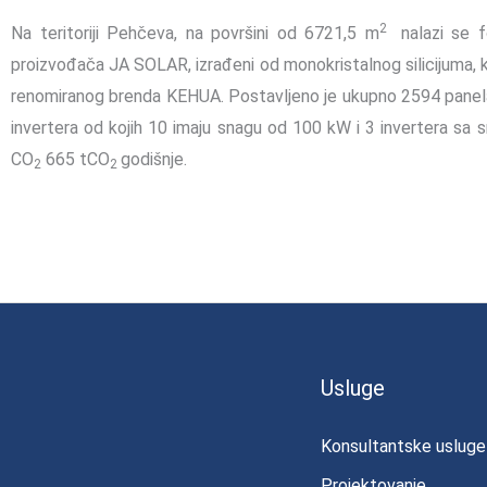
2
Na teritoriji Pehčeva, na površini od 6721,5 m
nalazi se 
proizvođača JA SOLAR, izrađeni od monokristalnog silicijuma, k
renomiranog brenda KEHUA. Postavljeno je ukupno 2594 pane
invertera od kojih 10 imaju snagu od 100 kW i 3 invertera sa
CO
665 tCO
godišnje.
2
2
Usluge
Konsultantske usluge
Projektovanje