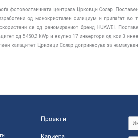
аоѓа фотоволтаичната централа Црковци Солар. Поставе
изработени од монокристален силициум и припаѓат во т
скористени се од реномираниот бренд HUAWEI. Поставе
цитет од 5450,2 kWp и вкупно 17 инвертори од кои 3 инв
ствен капацитет Црковци Солар допринесува за намалува
Проекти
F
ги
Кариера