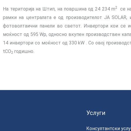
2
На територија на Штип, на површина од 24 234 m
се н
рамки на централата е од производителот JA SOLAR, 
фотоволтаични панели во светот. Инвертори кои се и
моќност од 595 Wp, односно вкупен производствен капа
14 инвертори со моќност од 330 kW . Со овој производ
tCO
годишно.
2
Услуги
Консултантски услу