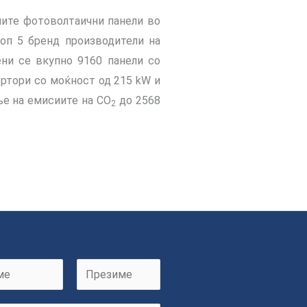
ните фотоволтаични панели во
оп 5 бренд производители на
ни се вкупно 9160 панели со
ертори со моќност од 215 kW и
ње на емисиите на CO
до 2568
2
L