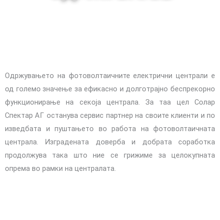
Одржувањето на фотоволтаичните електрични централи е
од големо значење за ефикасно и долготрајно беспрекорно
функционирање на секоја централа. За таа цел Солар
Спектар АГ останува сервис партнер на своите клиенти и по
изведбата и пуштањето во работа на фотоволтаичната
централа. Изградената доверба и добрата соработка
продолжува така што ние се грижиме за целокупната
опрема во рамки на централата.