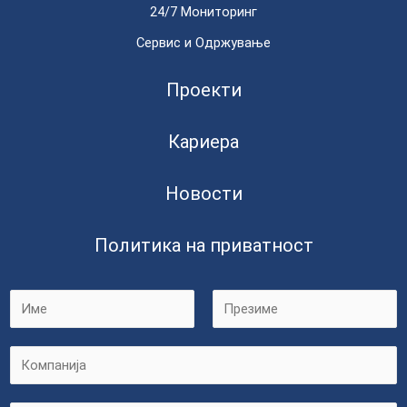
24/7 Мониторинг
Сервис и Одржување
Проекти
Кариера
Новости
Политика на приватност
F
L
C
i
a
r
s
o
s
t
m