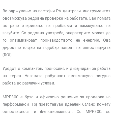
Во одржување на постојни PV централи, инструментот
овозможува редов
на проверка на работата
.
Ова помага
во рано откривање на проблеми и намалување на
загубите.
Со редовна употреба, операторите можат да
го оптимизираат производството на енергија.
Ова
директно влијае на подобар поврат на инвестицијата
(ROI).
Уредот е компактен, пренослив и дизајниран за работа
на терен.
Неговата робусност овозможува сигурна
работа во различни услови.
MPP300 е брзо и ефикасно решение за проверка на
перформанси.
Тој претставува идеален баланс помеѓу
едноставност и функционалност.
Со MPP300,
се