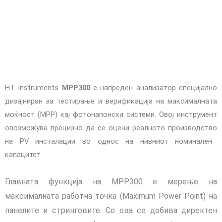
HT Instruments
MPP300
е напреден анализатор специјално
дизајниран за тестирање и верификација на максималната
моќност (MPP) кај фотонапонски системи. Овој инструмент
овозможува прецизно да
се
оцен
и
реалн
ото производство
на PV инсталации во однос на нивниот номинален
капацитет.
Главната функција на MPP300 е мерење на
максималната работна точка (Maximum Power Point) на
панелите и стринговите.
Со ова се добива директен