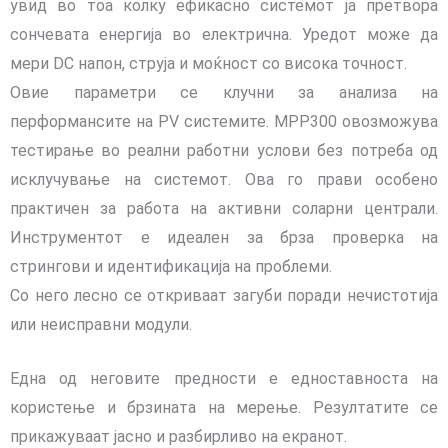
увид во тоа колку ефикасно системот ја претвора
сончевата енергија во електрична.
Уредот може да
мери DC напон, струја и моќност со висока точност.
Овие параметри се клучни за анализа на
перформансите на PV системите.
MPP300 овозможува
тестирање во реални работни услови без потреба од
исклучување на системот.
Ова го прави особено
практичен за работа на активни соларни централи.
Инструментот е идеален за брза проверка на
стрингови и идентификација на проблеми.
Со него лесно се откриваат загуби поради нечистотија
или неисправни модули.
Една од неговите предности е едноставноста на
користење и брзината на мерење.
Резултатите се
прикажуваат јасно и разбирливо на екранот.