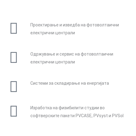
Проектирање и изведба на фотоволтаични
електрични централи
Одржување и сервис на фотоволтаични
електрични централи
Системи за складирање на енергијата
Изработка на физибилити студии во
софтверските пакети PVCASE, PVsyst и PVSol