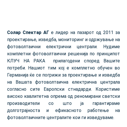
Солар Спектар АГ
е лидер на пазарот од 2011 за
проектирање, изведба, мониторинг и одржување на
фотоволтаични електрични централи. Нудиме
комплетни фотоволтаични решенија по принципот
КЛУЧ НА РАКА прилагодени според Вашите
потреби. Нашиот тим кој е комплетно обучен во
Германија ќе се погрижи за проектирање и изведба
на Вашата фотоволтаична електрична централа
согласно сите Европски стнадарди. Користиме
високо кавлитетна опрема од реномирани светски
производители со што ја гарантираме
долготрајноста и ефикасното работење на
фотоволтаичните централите кои ги изведуваме.