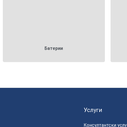
Батерии
Батерии
Услуги
Консултантски услу