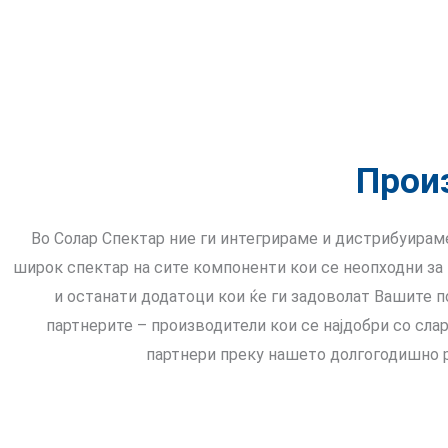
Прои
Во Солар Спектар ние ги интегрираме и дистрибуираме
широк спектар на сите компоненти кои се неопходни за и
и останати додатоци кои ќе ги задоволат Вашите 
партнерите – производители кои се најдобри со сла
партнери преку нашето долгогодишно р