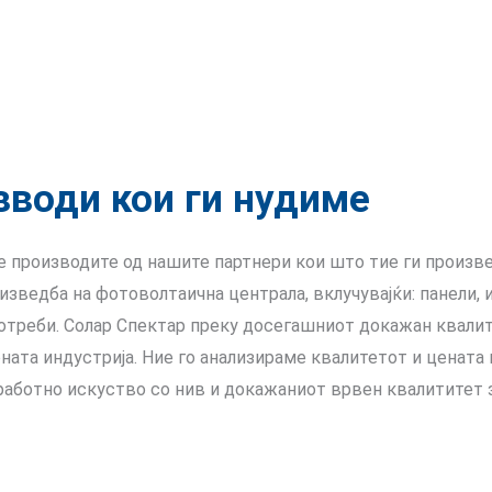
зводи кои ги нудиме
 производите од нашите партнери кои што тие ги произве
зведба на фотоволтаична централа, вклучувајќи: панели, и
потреби. Солар Спектар преку досегашниот докажан квали
рната индустрија. Ние го анализираме квалитетот и цената
аботно искуство со нив и докажаниот врвен квалититет за