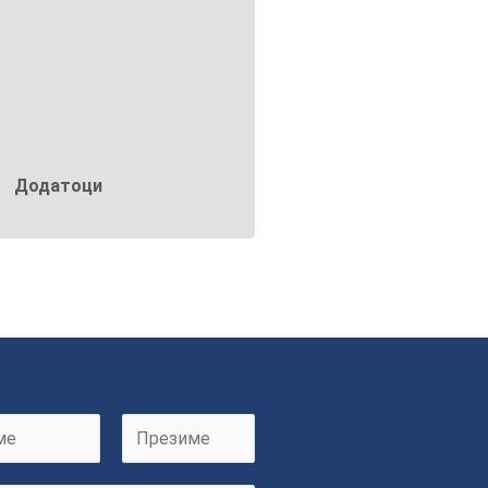
Додатоци
Додатоци
L