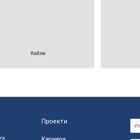
Кабли
Кабли
Проекти
F
ги
Кариера