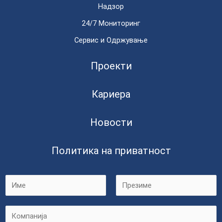
Надзор
24/7 Мониторинг
Сервис и Одржување
Проекти
Кариера
Новости
Политика на приватност
F
L
C
i
a