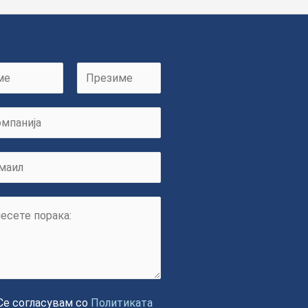
L
a
s
t
Се согласувам со
Политиката