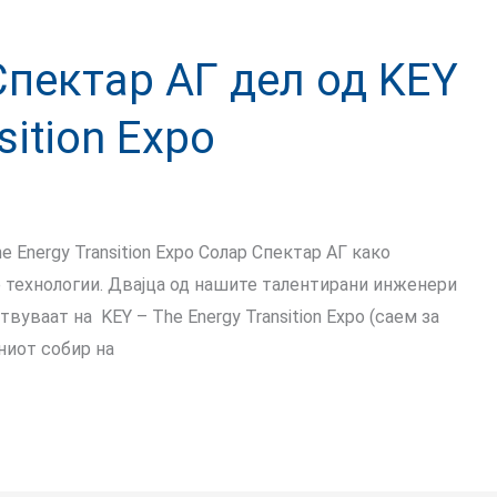
Спектар АГ дел од KEY
sition Expo
e Energy Transition Expo Солар Спектар АГ како
е технологии. Двајца од нашите талентирани инженери
твуваат на KEY – The Energy Transition Expo (саем за
вниот собир на