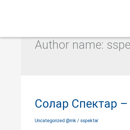
Author name: sspe
Солар
Солар Спектар – 
Спектар
–
Teambuilding
Uncategorized @mk
/
sspektar
2025