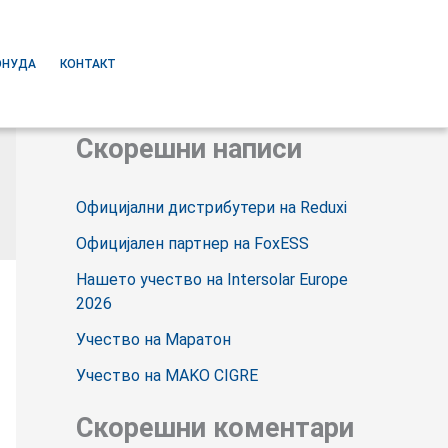
ОНУДА
КОНТАКТ
S
e
Скорешни написи
a
r
Официјални дистрибутери на Reduxi
c
Официјален партнер на FoxESS
h
Нашето учество на Intersolar Europe
f
2026
o
Учество на Маратон
r
Учество на MAKO CIGRE
:
Скорешни коментари