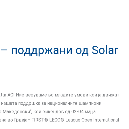
n – поддржани од Solar
pektar AG! Ние веруваме во младите умови кои ја движат
ме нашата поддршка за националните шампиони –
р Македонски“, кои викендов од 02-04 мај ја
на во Грција– FIRST® LEGO® League Open International