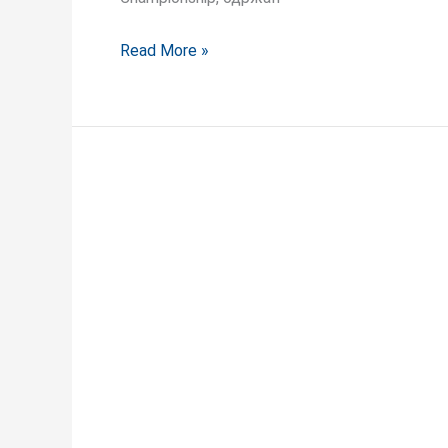
Read More »
Тимот
на
Солар
Спектар
АГ
дел
од
KEY
–