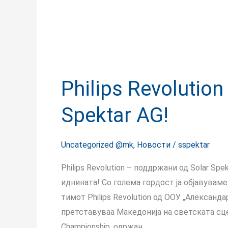
Philips Revolutio
Spektar AG!
Uncategorized @mk
,
Новости
/
sspektar
Philips Revolution – поддржани од Solar S
иднината! Со голема гордост ја објавува
тимот Philips Revolution од ООУ „Александа
претставуваа Македонија на светската сце
Championship, одржан