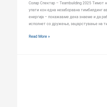
Солар Спектар – Teambuilding 2025 Тимот н
упати кон една незаборавна тимбилдинг ава
енергија – покажавме дека знаеме и да ра
исполнет со дружење, зацврстување на т
Read More »
Philips
Revolution
–
поддржани
од
Solar