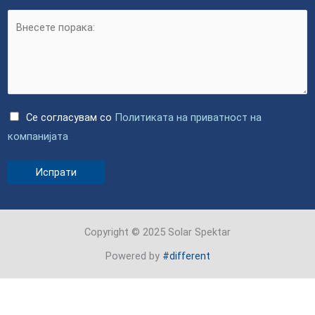
a
a
n
i
y
l
(
c
o
C
Се согласувам со
Политиката на приватност на
p
h
компанијата
y
e
)
Испрати
c
*
k
b
o
Copyright © 2025
Solar Spektar
x
Powered by
#different
e
s
*