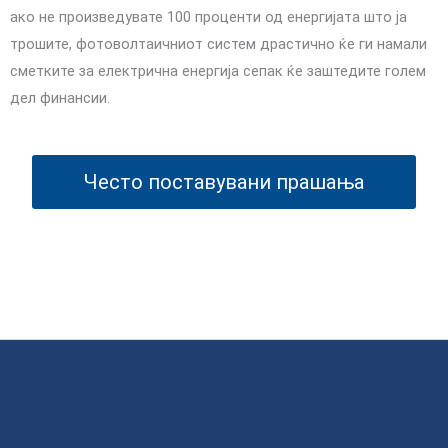
ако не произведувате 100 проценти од енергијата што ја
трошите, фотоволтаичниот систем драстично ќе ги намали
сметките за електрична енергија сепак ќе заштедите голем
дел финансии.
Често поставувани прашања