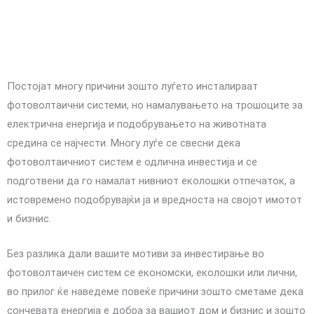
Постојат многу причини зошто луѓето инсталираат
фотоволтаични системи, но намалувањето на трошоците за
електрична енергија и подобрувањето на животната
средина се најчести. Многу луѓе се свесни дека
фотоволтаичниот систем е одлична инвестија и се
подготвени да го намалат нивниот еколошки отпечаток, а
истовремено подобрувајќи ја и вредноста на својот имотот
и бизнис.
Без разлика дали вашите мотиви за инвестирање во
фотоволтаичен систем се економски, еколошки или лични,
во прилог ќе наведеме повеќе причини зошто сметаме дека
сончевата енергија е добра за вашиот дом и бизнис и зошто